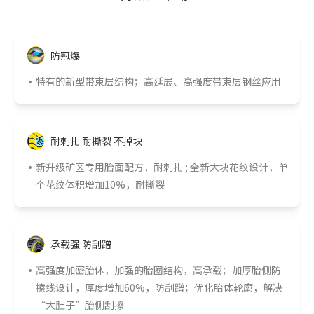
防冠爆
特有的新型带束层结构；高延展、高强度带束层钢丝应用
耐刺扎 耐撕裂 不掉块
新升级矿区专用胎面配方，耐刺扎 ; 全新大块花纹设计，单
个花纹体积增加10%，耐撕裂
承载强 防刮蹭
高强度加密胎体，加强的胎圈结构，高承载；加厚胎侧防
擦线设计，厚度增加60%，防刮蹭；优化胎体轮廓，解决
“大肚子”胎侧刮擦