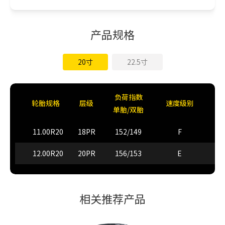
产品规格
20寸
22.5寸
负荷指数
轮胎规格
层级
速度级别
标
单胎/双胎
11.00R20
18PR
152/149
F
12.00R20
20PR
156/153
E
相关推荐产品